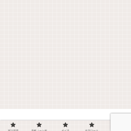
© 2017-2026 フタバノート.
家計管理
手帳ノート術
ポイ活
在宅ワーク
WordPress