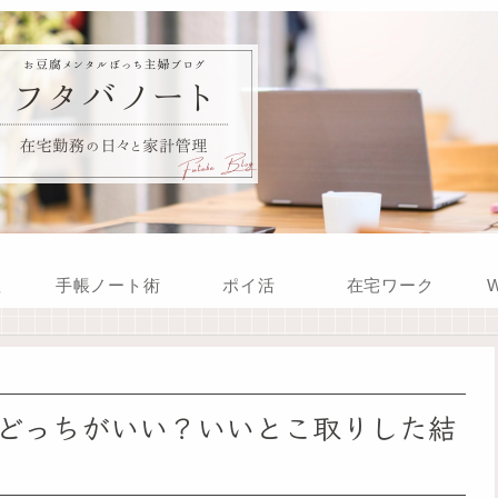
理
手帳ノート術
ポイ活
在宅ワーク
W
どっちがいい？いいとこ取りした結