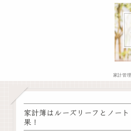
家計管
家計簿はルーズリーフとノート
果！