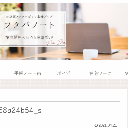
理
手帳ノート術
ポイ活
在宅ワーク
W
58a24b54_s
2021.04.21